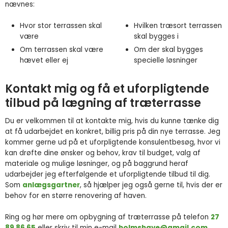
nævnes:
Hvor stor terrassen skal
Hvilken træsort terrassen
være
skal bygges i
Om terrassen skal være
Om der skal bygges
hævet eller ej​
specielle løsninger​
Kontakt mig og få et uforpligtende
tilbud på lægning af træterrasse
​Du er velkommen til at kontakte mig, hvis du kunne tænke dig
at få udarbejdet en konkret, billig pris på din nye terrasse. Jeg
kommer gerne ud på et uforpligtende konsulentbesøg, hvor vi
kan drøfte dine ønsker og behov, krav til budget, valg af
materiale og mulige løsninger, og på baggrund heraf
udarbejder jeg efterfølgende et uforpligtende tilbud til dig.
Som
anlægsgartner
, så hjælper jeg også gerne til, hvis der er
behov for en større renovering af haven.
Ring og hør mere om opbygning af træterrasse på telefon
27
89 86 65
eller skriv til min e-mail
holmshave@gmail.com
.​