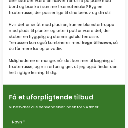
eller skal det være en hævet terrasse på pæle med
bord og bænke i samme træmaterialer? Byg en
træterrasse, der passer lige til dine behov og din stil.
​Hvis det er småt med pladsen, kan en blomstertrappe
med plads til planter og urter i potter være det, der
skaber en hyggelig og stemningsfuld terrasse.
Terrassen kan også kombineres med
hegn til haven
, så
du får mere læ og privatliv.
Mulighederne er mange, når det kommer til lægning af
træterrasse, og min erfaring gør, at jeg også finder den
helt rigtige løsning til dig.​​
Få et uforpligtende tilbud
Vi besvarer alle henvendelser inden for 24 timer.