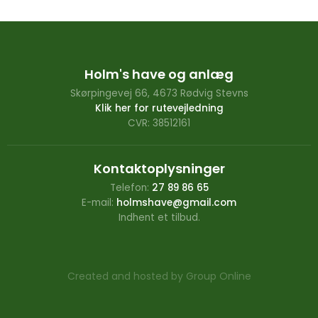
Holm's have og anlæg
Skørpingevej 66, 4673 Rødvig Stevns
Klik her for rutevejledning
CVR: 38512161
Kontaktoplysninger
Telefon:
27 89 86 65
E-mail:
holmshave@gmail.com
Indhent et tilbud.
Created and hosted by Group Online